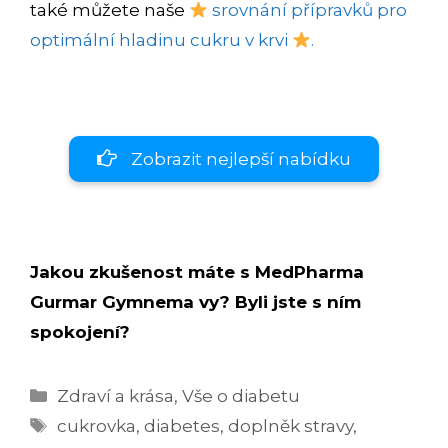
také můžete naše
srovnání přípravků pro
optimální hladinu cukru v krvi
.
Zobrazit nejlepší nabídku
Jakou zkušenost máte s MedPharma
Gurmar Gymnema vy? Byli jste s ním
spokojení?
Rubriky
Zdraví a krása
,
Vše o diabetu
Štítky
cukrovka
,
diabetes
,
doplněk stravy
,