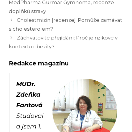
MedPharma Gurmar Gymnema
,
recenze
doplňků stravy
Navigace
Cholestmizin [recenze]: Pomůže zamávat
příspěvků
s cholesterolem?
Záchvatovité přejídání: Proč je rizikové v
kontextu obezity?
Redakce magazínu
MUDr.
Zdeňka
Fantová
Studoval
a jsem 1.