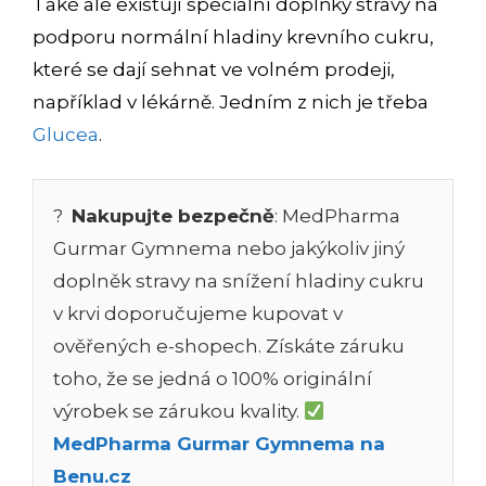
Také ale existují speciální doplňky stravy na
podporu normální hladiny krevního cukru,
které se dají sehnat ve volném prodeji,
například v lékárně. Jedním z nich je třeba
Glucea
.
?
Nakupujte bezpečně
: MedPharma
Gurmar Gymnema nebo jakýkoliv jiný
doplněk stravy na snížení hladiny cukru
v krvi doporučujeme kupovat v
ověřených e-shopech. Získáte záruku
toho, že se jedná o 100% originální
výrobek se zárukou kvality.
MedPharma Gurmar Gymnema na
Benu.cz