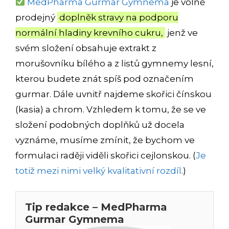
MedPharma Gurmar Gymnema
je volně
prodejný
doplněk stravy na podporu
normální hladiny krevního cukru,
jenž ve
svém složení obsahuje extrakt z
morušovníku bílého a z listů gymnemy lesní,
kterou budete znát spíš pod označením
gurmar. Dále uvnitř najdeme skořici čínskou
(kasia) a chrom. Vzhledem k tomu, že se ve
složení podobných doplňků už docela
vyznáme, musíme zmínit, že bychom ve
formulaci raději viděli skořici cejlonskou. (
Je
totiž mezi nimi velký kvalitativní rozdíl
.)
Tip redakce – MedPharma
Gurmar Gymnema