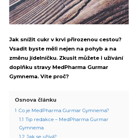
Jak snížit cukr v krvi přirozenou cestou?
Vsadit byste měli nejen na pohyb a na
změnu jídelníčku. Zkusit můžete i užívání
doplňku stravy MedPharma Gurmar
Gymnema. Víte proč?
Osnova článku
1
Co je MedPharma Gurmar Gymnema?
1.1
Tip redakce – MedPharma Gurmar
Gymnema
1.2
Jak se užívá?