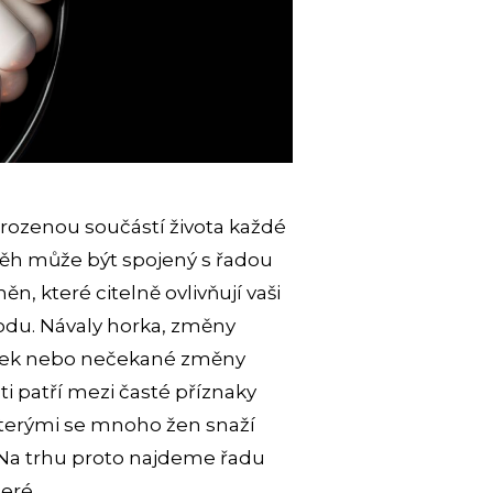
rozenou součástí života každé
ůběh může být spojený s řadou
, které citelně ovlivňují vaši
du. Návaly horka, změny
ánek nebo nečekané změny
i patří mezi časté příznaky
terými se mnoho žen snaží
 Na trhu proto najdeme řadu
teré …