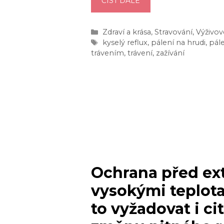
PÁLENÍ
ČÍST DÁLE
ŽÁHY:
CO
Rubriky
Zdraví a krása
,
Stravování
,
Výživov
HO
Štítky
kyselý reflux
,
pálení na hrudi
,
pál
ZPŮSOBUJE,
trávením
,
trávení
,
zažívání
PŘÍZNAKY
A
JAK
SI
OD
NĚJ
RYCHLE
ULEVIT?
Ochrana před e
vysokými teplot
to vyžadovat i ci