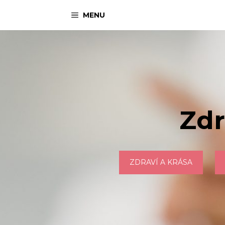
Přeskočit
MENU
na
obsah
Zdr
ZDRAVÍ A KRÁSA