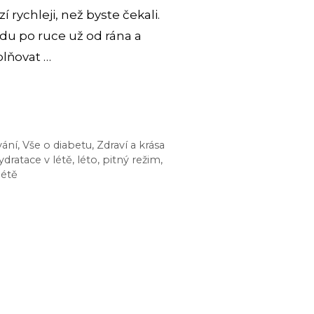
 rychleji, než byste čekali.
odu po ruce už od rána a
lňovat …
vání
,
Vše o diabetu
,
Zdraví a krása
ydratace v létě
,
léto
,
pitný režim
,
létě
TOVANÝ