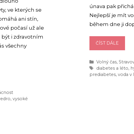
ě dlouho
únava pak přichází
ty, ve kterých se
Nejlepší je mít v
omáhá ani stín,
během dne ji dop
kové počasí už ale
 být i zdravotním
PITNÝ
ČÍST DÁLE
ás všechny
REŽIM
V
Rubriky
Volný čas
,
Stravo
LÉTĚ:
Štítky
diabetes a léto
,
h
7
prediabetes
,
voda v 
TIPŮ,
JAK
ácnost
BÝT
vedro
,
vysoké
HYDRA