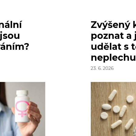
nální
Zvýšený k
jsou
poznat a
váním?
udělat s 
neplech
23. 6. 2026