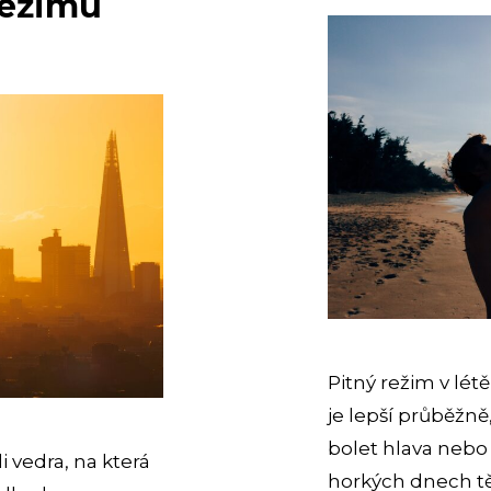
režimu
Pitný režim v lé
je lepší průběžně,
bolet hlava nebo
i vedra, na která
horkých dnech těl