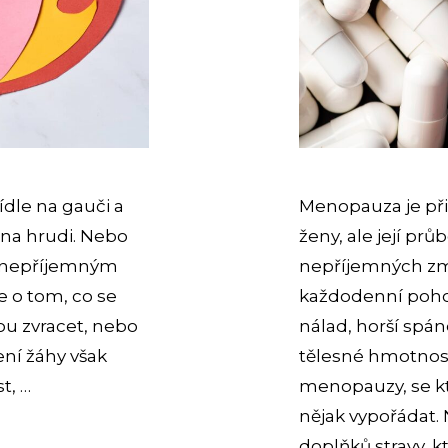
ídle na gauči a
Menopauza je při
í na hrudi. Nebo
ženy, ale její pr
 s nepříjemným
nepříjemných změn
e o tom, co se
každodenní poho
ou zvracet, nebo
nálad, horší sp
ení žáhy však
tělesné hmotnost
t, …
menopauzy, se k
nějak vypořádat.
doplňků stravy, k