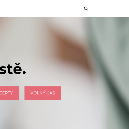
stě.
CEPTY
VOLNÝ ČAS