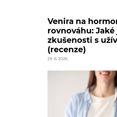
CITELNOU
ZMĚNU
Venira na hormo
PITNÉHO
REŽIMU
rovnováhu: Jaké 
zkušenosti s uží
(recenze)
29. 6. 2026