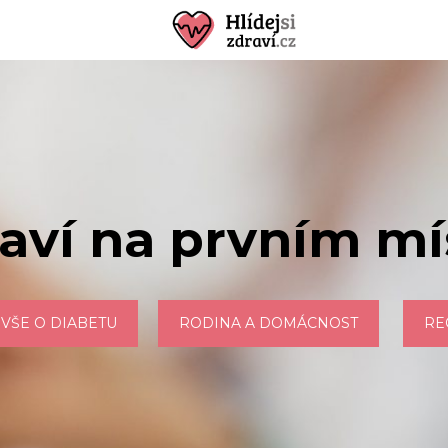
aví na prvním mí
VŠE O DIABETU
RODINA A DOMÁCNOST
RE