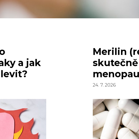
ho
Merilin (
aky a jak
skutečně
ulevit?
menopau
24. 7. 2026