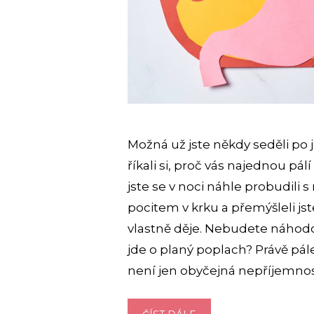
Možná už jste někdy seděli po j
říkali si, proč vás najednou pál
jste se v noci náhle probudili
pocitem v krku a přemýšleli jst
vlastně děje. Nebudete náhod
jde o planý poplach? Právě pál
není jen obyčejná nepříjemnos