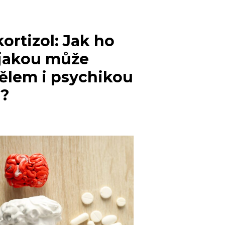
ortizol: Jak ho
 jakou může
tělem i psychikou
u?