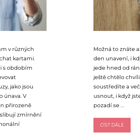
ám v různých
Možná to znáte a
chat kartami.
den unavení, i kd
sti s obdobím
jede hned od rána
jevovat
ještě chtělo chvíli
y, jako jsou
soustředíte a v
o únava. V
usnout, i když js
n přirozeně
pozadí se …
slibují zmírnění
monální
ZVÝŠE
ČÍST DÁLE
KORTI