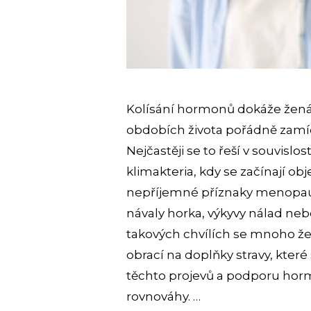
Kolísání hormonů dokáže žen
obdobích života pořádně zamí
Nejčastěji se to řeší v souvislo
klimakteria, kdy se začínají ob
nepříjemné příznaky menopauz
návaly horka, výkyvy nálad neb
takových chvílích se mnoho že
obrací na doplňky stravy, které 
těchto projevů a podporu hor
rovnováhy. …