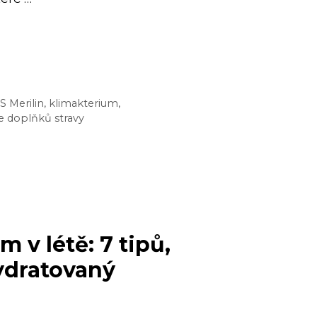
IN
ZE):
JE
ČNĚ
S Merilin
,
klimakterium
,
e doplňků stravy
AKY
PAUZY?
m v létě: 7 tipů,
ydratovaný