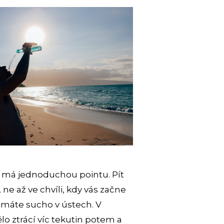
tě má jednoduchou pointu. Pít
 ne až ve chvíli, kdy vás začne
 máte sucho v ústech. V
o ztrácí víc tekutin potem a