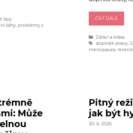
MERIL
ČÍST DÁLE
é tipy
ení žáhy
,
problémy s
(RECEN
FUNGU
Rubriky
Zdraví a krása
SKUTE
Štítky
doplněk stravy
,
G
NA
menopauza
,
recenz
PŘÍZN
MENO
xtrémně
Pitný reži
ami: Může
jak být h
telnou
30. 6. 2026