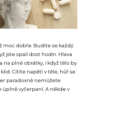
ž moc dobře. Budíte se každý
yž jste spali dost hodin. Hlava
 na plné obrátky, i když tělo by
 klid. Cítíte napětí v těle, hůř se
ečer paradoxně nemůžete
te úplně vyčerpaní. A někde v
NÝ
ZOL: