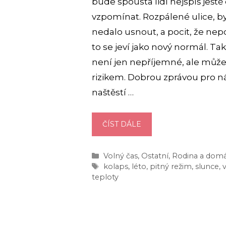
bude spousta lidí nejspíš ješt
vzpomínat. Rozpálené ulice, by
nedalo usnout, a pocit, že nep
to se jeví jako nový normál. Ta
není jen nepříjemné, ale může
rizikem. Dobrou zprávou pro n
naštěstí …
OCHRANA
ČÍST DÁLE
PŘED
EXTRÉMNĚ
Rubriky
Volný čas
,
Ostatní
,
Rodina a dom
VYSOKÝMI
Štítky
kolaps
,
léto
,
pitný režim
,
slunce
,
TEPLOTAMI:
teploty
MŮŽE
TO
VYŽADOVAT
I