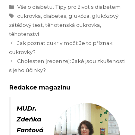
Rubriky
Vše o diabetu
,
Tipy pro život s diabetem
Štítky
cukrovka
,
diabetes
,
glukóza
,
glukózový
zátěžový test
,
těhotenská cukrovka
,
těhotenství
Navigace
Jak poznat cukr v moči: Je to příznak
příspěvků
cukrovky?
Cholesten [recenze]: Jaké jsou zkušenosti
s jeho účinky?
Redakce magazínu
MUDr.
Zdeňka
Fantová