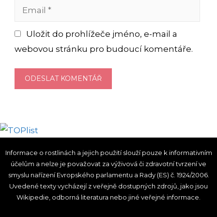
Email
Uložit do prohlížeče jméno, e-mail a
webovou stránku pro budoucí komentáře.
Informace o rostlinách a jejich použití slouží pouze k informativním
účelům a nelze je považovat za výživová či zdravotní tvrzení ve
smyslu nařízení Evropského parlamentu a Rady (ES) č. 1924/2006.
Uvedené texty vycházejí z veřejně dostupných zdrojů, jako jsou
Wikipedie, odborná literatura nebo jiné veřejné informace.