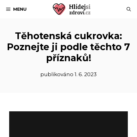
Přeskočit
MENU
na
obsah
Těhotenská cukrovka:
Poznejte ji podle těchto 7
příznaků!
publikováno
1. 6. 2023