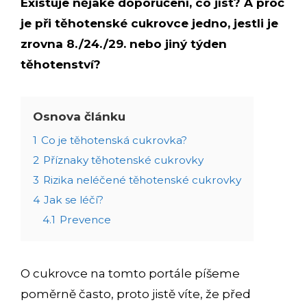
Existuje nějaké doporučení, co jíst? A proč
je při těhotenské cukrovce jedno, jestli je
zrovna 8./24./29. nebo jiný týden
těhotenství?
Osnova článku
1
Co je těhotenská cukrovka?
2
Příznaky těhotenské cukrovky
3
Rizika neléčené těhotenské cukrovky
4
Jak se léčí?
4.1
Prevence
O cukrovce na tomto portále píšeme
poměrně často, proto jistě víte, že před