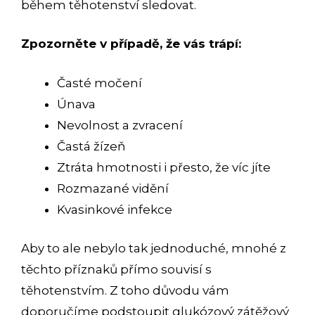
během těhotenství sledovat.
Zpozorněte v případě, že vás trápí:
Časté močení
Únava
Nevolnost a zvracení
Častá žízeň
Ztráta hmotnosti i přesto, že víc jíte
Rozmazané vidění
Kvasinkové infekce
Aby to ale nebylo tak jednoduché, mnohé z
těchto příznaků přímo souvisí s
těhotenstvím. Z toho důvodu vám
doporučíme podstoupit glukózový zátěžový