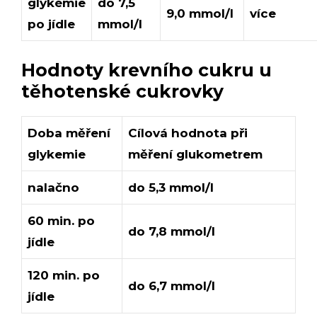
glykémie
do 7,5
9,0 mmol/l
více
po jídle
mmol/l
Hodnoty krevního cukru u
těhotenské cukrovky
Doba měření
Cílová hodnota při
glykemie
měření glukometrem
nalačno
do 5,3 mmol/l
60 min. po
do 7,8 mmol/l
jídle
120 min. po
do 6,7 mmol/l
jídle