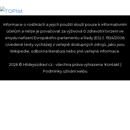
Informace o rostlinách a jejich použití slouží pouze k informativním
účelům a nelze je považovat za výživová či zdravotní tvrzení ve
smyslu nařízení Evropského parlamentu a Rady (ES) č. 1924/2006.
Uvedené texty vycházejí z veřejně dostupných zdrojů, jako jsou
Wikipedie, odborná literatura nebo jiné veřejné informace.
2026 © Hlídejsizdraví.cz - všechna práva vyhrazena.
Kontakt
|
Podmínky užívání webu