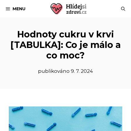
Přeskočit
MENU
na
obsah
Hodnoty cukru v krvi
[TABULKA]: Co je málo a
co moc?
publikováno
9. 7. 2024