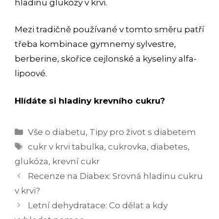
hladinu glukózy v krvi.
Mezi tradičně používané v tomto směru patří
třeba kombinace gymnemy sylvestre,
berberine, skořice cejlonské a kyseliny alfa-
lipoové.
Hlídáte si hladiny krevního cukru?
Rubriky
Vše o diabetu
,
Tipy pro život s diabetem
Štítky
cukr v krvi tabulka
,
cukrovka
,
diabetes
,
glukóza
,
krevní cukr
Navigace
Recenze na Diabex: Srovná hladinu cukru
příspěvků
v krvi?
Letní dehydratace: Co dělat a kdy