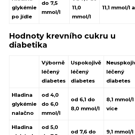
do 7,5
glykémie
11,0
11,1 mmol/l 
mmol/l
po jídle
mmol/l
Hodnoty krevního cukru u
diabetika
Výborně
Uspokojivě
Neuspkoji
léčený
léčený
léčený
diabetes
diabetes
diabetes
Hladina
od 4,0
od 6,1 do
8,1 mmol/l
glykémie
do 6,0
8,0 mmol/l
více
nalačno
mmol/l
Hladina
od 5,0
od 7,6 do
9,1 mmol/l