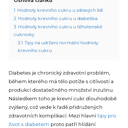
Osnova článku
1
Hodnoty krevního cukru u zdravých lidí
2
Hodnoty krevního cukru u diabetika
3
Hodnoty krevního cukru u těhotenské
cukrovky
3.1
Tipy na udržení normální hodnoty
krevního cukru
Diabetes je chronický zdravotní problém,
během kterého má tělo potíže s citlivostí a
produkcí dostatečného množství inzulinu.
Následkem toho je krevní cukr dlouhodobě
zvýšený, což vede k řadě přidružených
zdravotních komplikací. Mezi hlavní
tipy pro
život s diabetem
proto patří hlídání