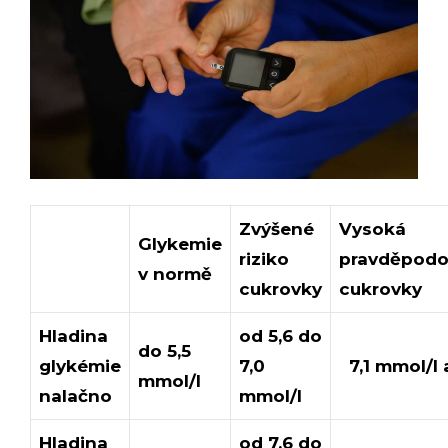
Zvýšené
Vysoká
Glykemie
riziko
pravděpod
v normě
cukrovky
cukrovky
Hladina
od 5,6 do
do 5,5
glykémie
7,0
7,1 mmol/l 
mmol/l
nalačno
mmol/l
Hladina
od 7,6 do