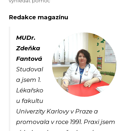
vyhledat pomoc
Redakce magazínu
MUDr.
Zdeňka
Fantová
Studoval
a jsem 1.
Lékařsko
u fakultu
Univerzity Karlovy v Praze a
promovala v roce 1991. Praxi jsem