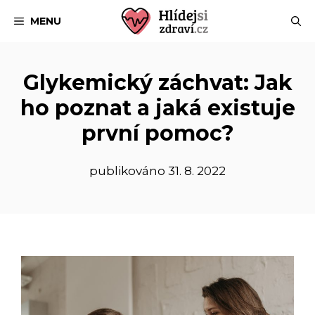
Přeskočit
MENU
na
obsah
Glykemický záchvat: Jak
ho poznat a jaká existuje
první pomoc?
publikováno
31. 8. 2022