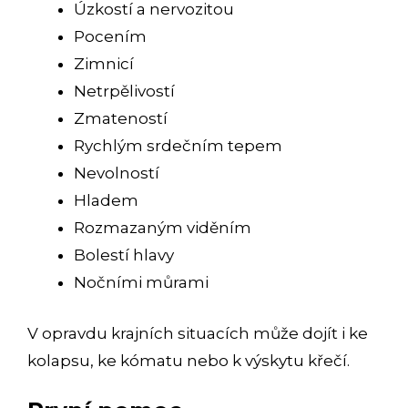
Úzkostí a nervozitou
Pocením
Zimnicí
Netrpělivostí
Zmateností
Rychlým srdečním tepem
Nevolností
Hladem
Rozmazaným viděním
Bolestí hlavy
Nočními můrami
V opravdu krajních situacích může dojít i ke
kolapsu, ke kómatu nebo k výskytu křečí.