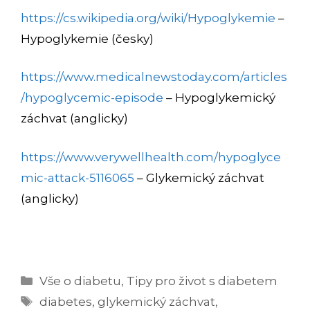
https://cs.wikipedia.org/wiki/Hypoglykemie
–
Hypoglykemie (česky)
https://www.medicalnewstoday.com/articles
/hypoglycemic-episode
– Hypoglykemický
záchvat (anglicky)
https://www.verywellhealth.com/hypoglyce
mic-attack-5116065
– Glykemický záchvat
(anglicky)
Rubriky
Vše o diabetu
,
Tipy pro život s diabetem
Štítky
diabetes
,
glykemický záchvat
,