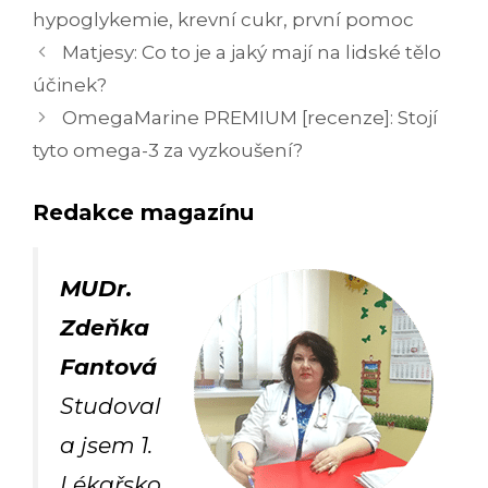
hypoglykemie
,
krevní cukr
,
první pomoc
Navigace
Matjesy: Co to je a jaký mají na lidské tělo
příspěvků
účinek?
OmegaMarine PREMIUM [recenze]: Stojí
tyto omega-3 za vyzkoušení?
Redakce magazínu
MUDr.
Zdeňka
Fantová
Studoval
a jsem 1.
Lékařsko