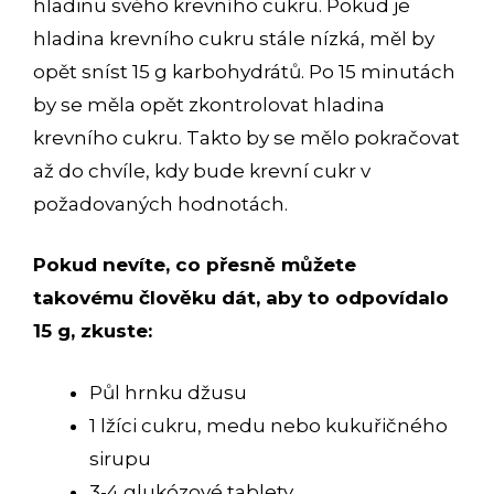
hladinu svého krevního cukru. Pokud je
hladina krevního cukru stále nízká, měl by
opět sníst 15 g karbohydrátů. Po 15 minutách
by se měla opět zkontrolovat hladina
krevního cukru. Takto by se mělo pokračovat
až do chvíle, kdy bude krevní cukr v
požadovaných hodnotách.
Pokud nevíte, co přesně můžete
takovému člověku dát, aby to odpovídalo
15 g, zkuste:
Půl hrnku džusu
1 lžíci cukru, medu nebo kukuřičného
sirupu
3-4 glukózové tablety