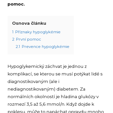
pomoc.
Osnova článku
1
Příznaky hypoglykémie
2
První pomoc
2.1
Prevence hypoglykémie
Hypoglykemický záchvat je jednou z
komplikací, se kterou se musí potýkat lidé s
diagnostikovaným (ale i
nediagnostikovaným) diabetem. Za
normálních okolností je hladina glukózy v
rozmezí 3,5 až 5,6 mmol/n. Když dojde k
poklesu, může to napáchat opravdu mnoho