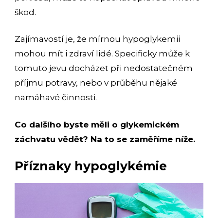
škod.
Zajímavostí je, že mírnou hypoglykemii
mohou mít i zdraví lidé. Specificky může k
tomuto jevu docházet při nedostatečném
příjmu potravy, nebo v průběhu nějaké
namáhavé činnosti.
Co dalšího byste měli o glykemickém
záchvatu vědět? Na to se zaměříme níže.
Příznaky hypoglykémie