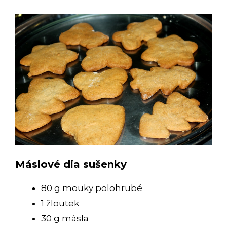
Máslové dia sušenky
80 g mouky polohrubé
1 žloutek
30 g másla