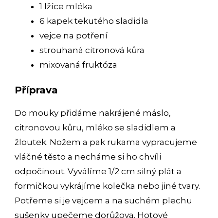
1 lžíce mléka
6 kapek tekutého sladidla
vejce na potření
strouhaná citronová kůra
mixovaná fruktóza
Příprava
Do mouky přidáme nakrájené máslo,
citronovou kůru, mléko se sladidlem a
žloutek. Nožem a pak rukama vypracujeme
vláčné těsto a necháme si ho chvíli
odpočinout. Vyválíme 1/2 cm silný plát a
formičkou vykrájíme kolečka nebo jiné tvary.
Potřeme si je vejcem a na suchém plechu
sušenky upečeme dorůžova. Hotové