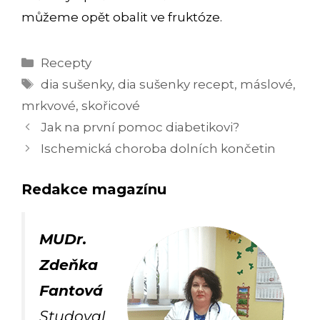
můžeme opět obalit ve fruktóze.
Rubriky
Recepty
Štítky
dia sušenky
,
dia sušenky recept
,
máslové
,
mrkvové
,
skořicové
Navigace
Jak na první pomoc diabetikovi?
příspěvků
Ischemická choroba dolních končetin
Redakce magazínu
MUDr.
Zdeňka
Fantová
Studoval