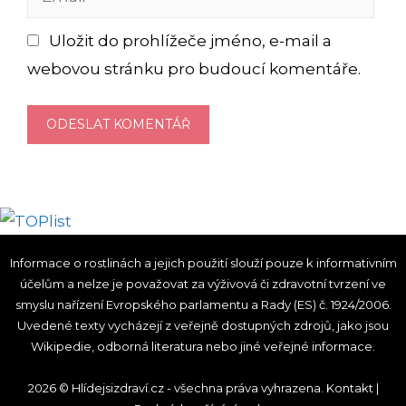
Uložit do prohlížeče jméno, e-mail a
webovou stránku pro budoucí komentáře.
Informace o rostlinách a jejich použití slouží pouze k informativním
účelům a nelze je považovat za výživová či zdravotní tvrzení ve
smyslu nařízení Evropského parlamentu a Rady (ES) č. 1924/2006.
Uvedené texty vycházejí z veřejně dostupných zdrojů, jako jsou
Wikipedie, odborná literatura nebo jiné veřejné informace.
2026 © Hlídejsizdraví.cz - všechna práva vyhrazena.
Kontakt
|