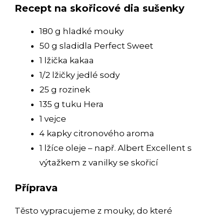
Recept na skořicové dia sušenky
180 g hladké mouky
50 g sladidla Perfect Sweet
1 lžička kakaa
1/2 lžičky jedlé sody
25 g rozinek
135 g tuku Hera
1 vejce
4 kapky citronového aroma
1 lžíce oleje – např. Albert Excellent s
výtažkem z vanilky se skořicí
Příprava
Těsto vypracujeme z mouky, do které