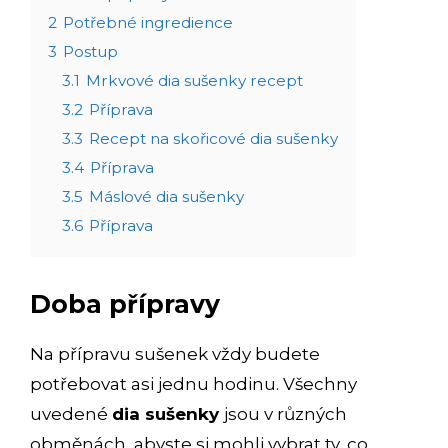
2
Potřebné ingredience
3
Postup
3.1
Mrkvové dia sušenky recept
3.2
Příprava
3.3
Recept na skořicové dia sušenky
3.4
Příprava
3.5
Máslové dia sušenky
3.6
Příprava
Doba přípravy
Na přípravu sušenek vždy budete
potřebovat asi jednu hodinu. Všechny
uvedené
dia sušenky
jsou v různých
obměnách, abyste si mohli vybrat ty, co