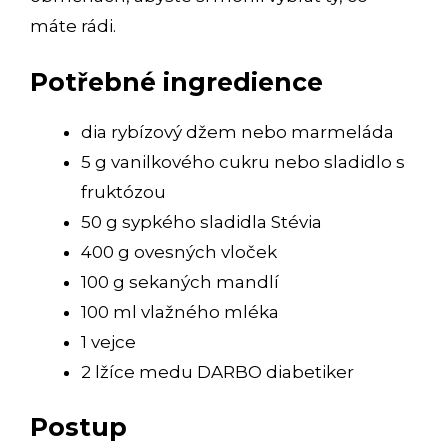
máte rádi.
Potřebné ingredience
dia rybízový džem nebo marmeláda
5 g vanilkového cukru nebo sladidlo s
fruktózou
50 g sypkého sladidla Stévia
400 g ovesných vloček
100 g sekaných mandlí
100 ml vlažného mléka
1 vejce
2 lžíce medu DARBO diabetiker
Postup