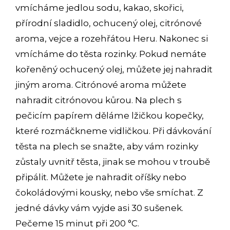
vmícháme jedlou sodu, kakao, skořici,
přírodní sladidlo, ochucený olej, citrónové
aroma, vejce a rozehřátou Heru. Nakonec si
vmícháme do těsta rozinky. Pokud nemáte
kořeněný ochucený olej, můžete jej nahradit
jiným aroma. Citrónové aroma můžete
nahradit citrónovou kůrou. Na plech s
pečicím papírem děláme lžičkou kopečky,
které rozmáčkneme vidličkou. Při dávkování
těsta na plech se snažte, aby vám rozinky
zůstaly uvnitř těsta, jinak se mohou v troubě
připálit. Můžete je nahradit oříšky nebo
čokoládovými kousky, nebo vše smíchat. Z
jedné dávky vám vyjde asi 30 sušenek.
Pečeme 15 minut při 200 °C.