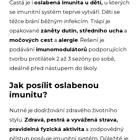
Častá je i
oslabená imunita u dětí,
u kterých
se imunitní systém teprve vytváří. Děti se
těžce brání běžným infekcím. Trápí je
opakované
záněty dutin, středního ucha
a
močových cest
a
alergie
. Řešení je
podávání
imunomodulátorů
podporujících
tvorbu protilátek 2 až 3 sezóny po sobě,
ideálně před nástupem do školy.
Jak posílit oslabenou
imunitu?
Nutné je dodržování zdravého životního
stylu.
Zdravá, pestrá a vyvážená strava,
pravidelná fyzická aktivita
a zodpovědný
přístup posiluje imunitní systém. Důležité je