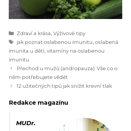
Rubriky
Zdraví a krása
,
Výživové tipy
Štítky
jak poznat oslabenou imunitu
,
oslabená
imunita u dětí
,
vitamíny na oslabenou
imunitu
Navigace
Přechod u mužů (andropauza): Vše co o
příspěvků
něm potřebujete vědět
12 užitečných tipů jak snížit krevní tlak
Redakce magazínu
MUDr.