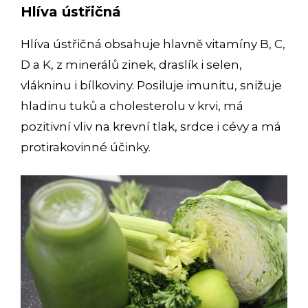
Hlíva ústřičná
Hlíva ústřičná obsahuje hlavně vitamíny B, C,
D a K, z minerálů zinek, draslík i selen,
vlákninu i bílkoviny. Posiluje imunitu, snižuje
hladinu tuků a cholesterolu v krvi, má
pozitivní vliv na krevní tlak, srdce i cévy a má
protirakovinné účinky.