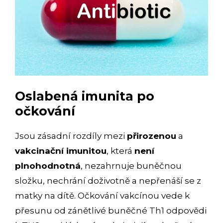
Oslabená imunita po
očkování
Jsou zásadní rozdíly mezi
přirozenou
a
vakcinační imunitou
, která
není
plnohodnotná
, nezahrnuje buněčnou
složku, nechrání doživotně a nepřenáší se z
matky na dítě. Očkování vakcínou vede k
přesunu od zánětlivé buněčné Th1 odpovědi