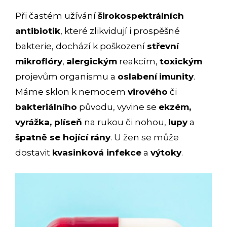
Při častém užívání
širokospektrálních
antibiotik
, které zlikvidují i prospěšné
bakterie, dochází k poškození
střevní
mikroflóry
,
alergickým
reakcím,
toxickým
projevům organismu a
oslabení
imunity
.
Máme sklon k nemocem
virového
či
bakteriálního
původu, vyvine se
ekzém,
vyrážka, plíseň
na rukou či nohou,
lupy
a
špatně se hojící rány
. U žen se může
dostavit
kvasinková infekce
a
výtoky
.