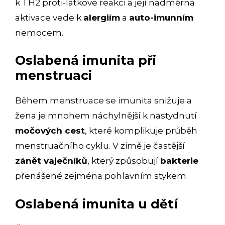
k TH2 proti-látkové reakci a její nadměrná
aktivace vede k
alergiím
a
auto-imunním
nemocem.
Oslabená imunita při
menstruaci
Během menstruace se imunita snižuje a
žena je mnohem náchylnější k nastydnutí
močových cest
, které komplikuje průběh
menstruačního cyklu. V zimě je častější
zánět vaječníků
, který způsobují
bakterie
přenášené zejména pohlavním stykem.
Oslabená imunita u dětí