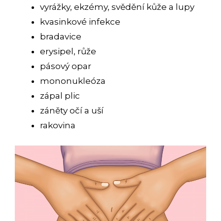
vyrážky, ekzémy, svědění kůže a lupy
kvasinkové infekce
bradavice
erysipel, růže
pásový opar
mononukleóza
zápal plic
záněty očí a uší
rakovina