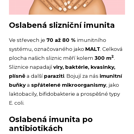
Oslabená slizniční imunita
Ve střevech je
70 až 80 %
imunitního
systému, označovaného jako
MALT
. Celková
2
plocha našich sliznic měří kolem
300 m
.
Sliznice napadají
viry, baktérie, kvasinky,
plísně
a další
paraziti
. Bojují za nás
imunitní
buňky
a
spřátelené mikroorganismy
, jako
laktobacily, bifidobakterie a prospěšné typy
E. coli.
Oslabená imunita po
antibiotikách