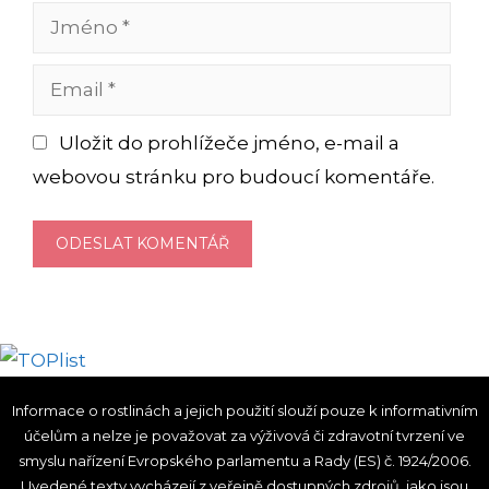
Jméno
Email
Uložit do prohlížeče jméno, e-mail a
webovou stránku pro budoucí komentáře.
Informace o rostlinách a jejich použití slouží pouze k informativním
účelům a nelze je považovat za výživová či zdravotní tvrzení ve
smyslu nařízení Evropského parlamentu a Rady (ES) č. 1924/2006.
Uvedené texty vycházejí z veřejně dostupných zdrojů, jako jsou