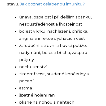
stavu.
Jak poznat oslabenou imunitu?
únava, ospalost i při delším spánku,
nesoustředěnost a lhostejnost
bolest v krku, nachlazení, chřipka,
angína a infekce dýchacích cest
žaludeční, střevní a trávicí potíže,
nadýmání, bolesti břicha, zácpa a
průjmy
nechutenství
zimomřivost, studené končetiny a
pocení
astma
špatné hojení ran
plísně na nohou a nehtech