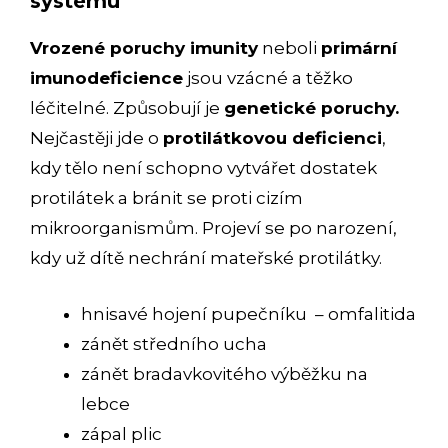
systému
Vrozené poruchy imunity
neboli
primární
imunodeficience
jsou vzácné a těžko
léčitelné. Způsobují je
genetické poruchy.
Nejčastěji jde o
protilátkovou deficienci
,
kdy tělo není schopno vytvářet dostatek
protilátek a bránit se proti cizím
mikroorganismům. Projeví se po narození,
kdy už dítě nechrání mateřské protilátky.
hnisavé hojení pupečníku – omfalitida
zánět středního ucha
zánět bradavkovitého výběžku na
lebce
zápal plic