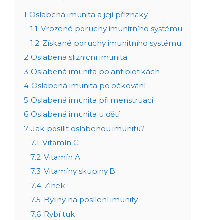
1
Oslabená imunita a její příznaky
1.1
Vrozené poruchy imunitního systému
1.2
Získané poruchy imunitního systému
2
Oslabená slizniční imunita
3
Oslabená imunita po antibiotikách
4
Oslabená imunita po očkování
5
Oslabená imunita při menstruaci
6
Oslabená imunita u dětí
7
Jak posílit oslabenou imunitu?
7.1
Vitamín C
7.2
Vitamín A
7.3
Vitamíny skupiny B
7.4
Zinek
7.5
Byliny na posílení imunity
7.6
Rybí tuk