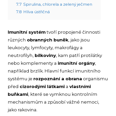
7.7
Spirulina, chlorela a zelený ječmen
7.8
Hlíva ústřičná
Imunitní systém
tvoří propojené činnosti
různých
obranných buněk
, jako jsou
leukocyty, lymfocyty, makrofágy a
neutrofilyh,
bílkoviny
, kam patří protilátky
nebo komplementy a
imunitní orgány
,
například brzlík. Hlavní funkcí imunitního
systému je
rozpoznání a obrana
organismu
před
cizorodými látkami
a
vlastními
buňkami
, které se vymknou kontrolním
mechanismům a způsobí vážné nemoci,
jako rakovina.