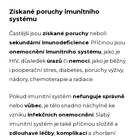
Získané poruchy imunitního
systému
Častější jsou
získané poruchy
neboli
sekundární imunodeficience
. Příčinou jsou
onemocnění imunitního systému
, jako je
HIV, důsledek
úrazů
či
nemocí
, jako je běžný
i pooperační stres, diabetes, poruchy výživy,
nádory, chemoterapie a radiace.
Pokud imunitní systém
nefunguje
správně
nebo
vůbec
, je tělo snadno náchylné ke
vzniku
infekčních
onemocnění
. Slabý
imunitní systém je také příčinou složité a
zdlouhavé léčby
,
komplikací
a zhoršení