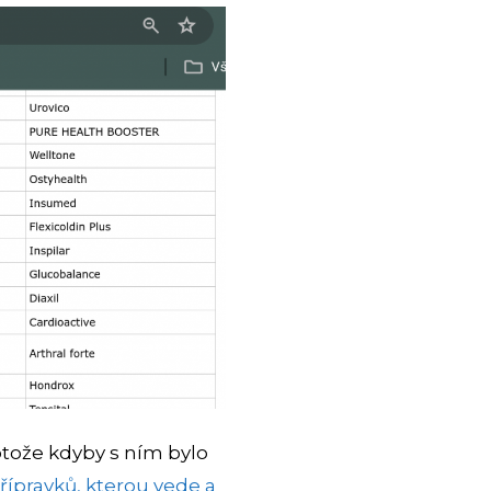
otože kdyby s ním bylo
řípravků, kterou vede a