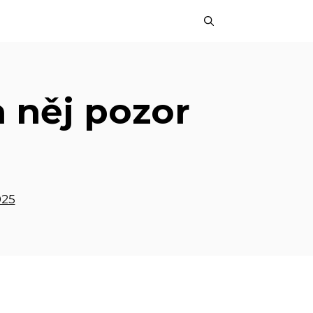
a něj pozor
025