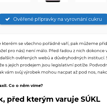
Ověřené přípravky na vyrovnání cukru
ve kterém se všechno pořádně vaří, pak můžeme při
užel pro nás) není málo. Před řadou z nich dokonce v
 dalších ověřených webů a důvěryhodných institucí.
 s jejich prodejem jsou legislativní potíže. Podvodn
 jak vám svůj výrobek mohou nacpat až pod nos, nak
iaxil. Co o něm víme?
ak, před kterým varuje SÚKL