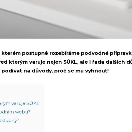
 ve kterém postupně rozebíráme podvodné přípravk
, před kterým varuje nejen SÚKL, ale i řada dalšíc
i podívat na důvody, proč se mu vyhnout!
kterým varuje SÚKL
vodním webu?
dostupný?