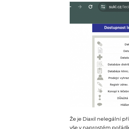
Že je Diaxil nelegální 
vše v naprostém pořádk