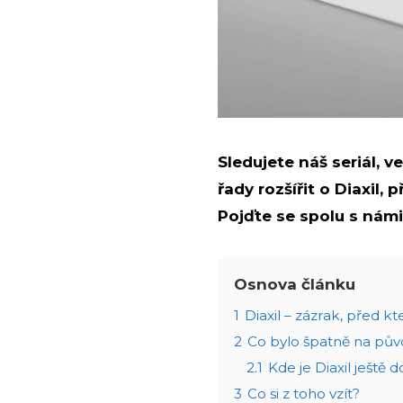
Sledujete náš seriál,
řady rozšířit o Diaxil
Pojďte se spolu s nám
Osnova článku
1
Diaxil – zázrak, před 
2
Co bylo špatně na pů
2.1
Kde je Diaxil ještě 
3
Co si z toho vzít?