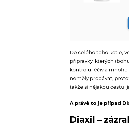
Do celého toho kotle, 
přípravky, kterých (boh
kontrolu léčiv a mnoho
neměly prodávat, protože
takže si nějakou cestu,
A právě to je případ D
Diaxil – zázr