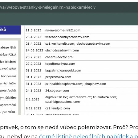
přípravek, o tom se nedá vůbec polemizovat. Proč? Pr
u, nebyl by na
černé listině nelegálních nabídek a p