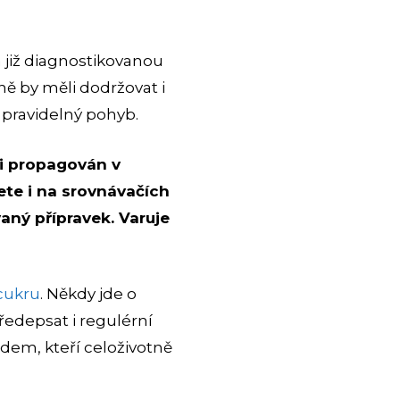
a již diagnostikovanou
ně by měli dodržovat i
 pravidelný pohyb.
i propagován v
ete i na srovnávačích
aný přípravek. Varuje
cukru
. Někdy jde o
ředepsat i regulérní
lidem, kteří celoživotně