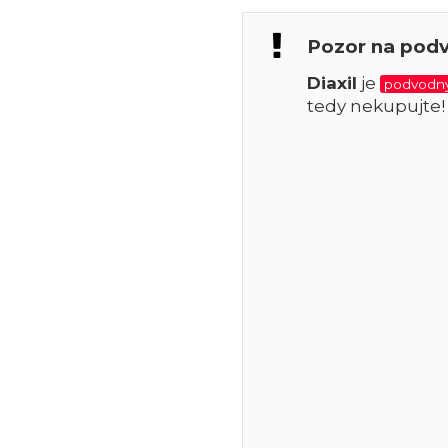
Pozor na pod
Diaxil
je
podvodný
tedy nekupujte!