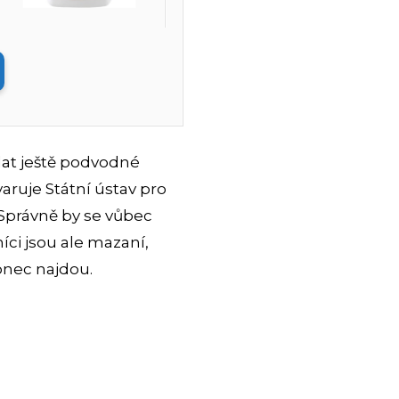
dat ještě podvodné
aruje Státní ústav pro
 Správně by se vůbec
íci jsou ale mazaní,
onec najdou.