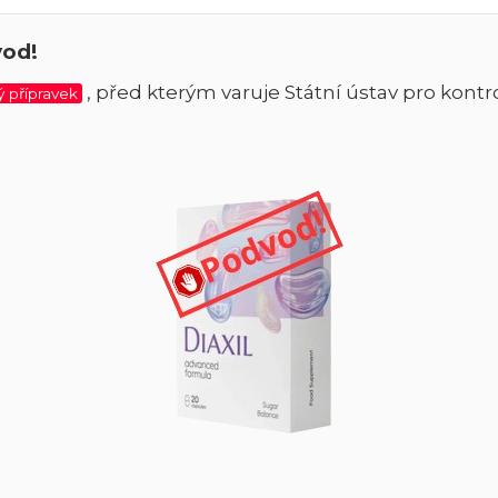
vod!
, před kterým varuje Státní ústav pro kontro
 přípravek