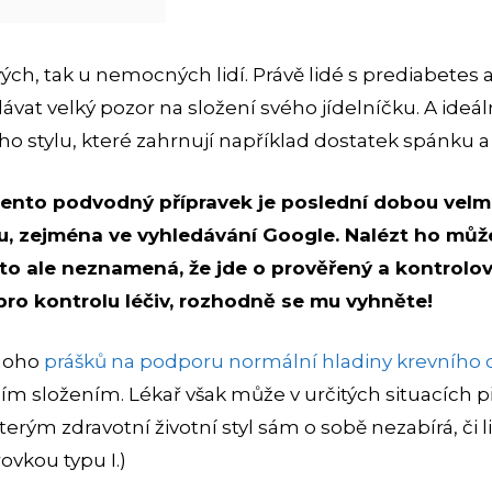
vých, tak u nemocných lidí. Právě lidé s prediabetes 
vat velký pozor na složení svého jídelníčku. A ideál
ho stylu, které zahrnují například dostatek spánku a
ento podvodný přípravek je poslední dobou velm
u, zejména ve vyhledávání Google. Nalézt ho můž
 to ale neznamená, že jde o prověřený a kontrolov
pro kontrolu léčiv, rozhodně se mu vyhněte!
mnoho
prášků na podporu normální hladiny krevního 
ním složením. Lékař však může v určitých situacích p
kterým zdravotní životní styl sám o sobě nezabírá, či 
ovkou typu I.)