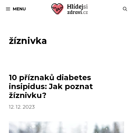
Přeskočit
MENU
na
obsah
žíznivka
10 příznaků diabetes
insipidus: Jak poznat
žíznivku?
12. 12. 2023