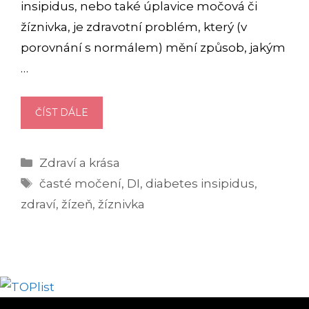
insipidus, nebo také úplavice močová či
žíznivka, je zdravotní problém, který (v
porovnání s normálem) mění způsob, jakým
…
10
ČÍST DÁLE
PŘÍZNAKŮ
DIABETES
Rubriky
Zdraví a krása
INSIPIDUS:
Štítky
JAK
časté močení
,
DI
,
diabetes insipidus
,
POZNAT
zdraví
,
žízeň
,
žíznivka
ŽÍZNIVKU?