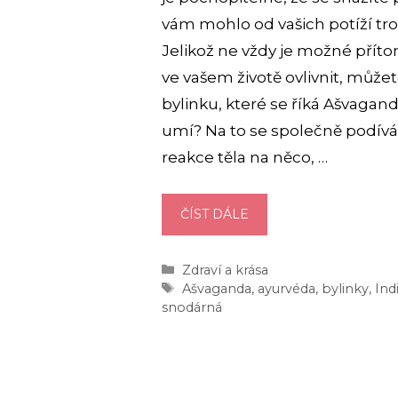
vám mohlo od vašich potíží tro
Jelikož ne vždy je možné přít
ve vašem životě ovlivnit, může
bylinku, které se říká Ašvagan
umí? Na to se společně podívám
reakce těla na něco, …
AŠVAGANDA
ČÍST DÁLE
ČILI
WITHANIE
Rubriky
Zdraví a krása
SNODÁRNÁ:
Štítky
Ašvaganda
,
ayurvéda
,
bylinky
,
Ind
ÚČINKY
snodárná
NA
SPÁNEK
A
STRES