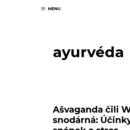
Přeskočit
MENU
na
obsah
ayurvéda
Ašvaganda čili 
snodárná: Účink