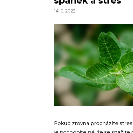
spánek a stres
14. 6. 2022
Pokud zrovna procházíte stre
je pochopitelné, že se snažíte př