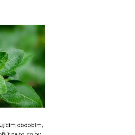
sujícím obdobím,
ijít na to, co by