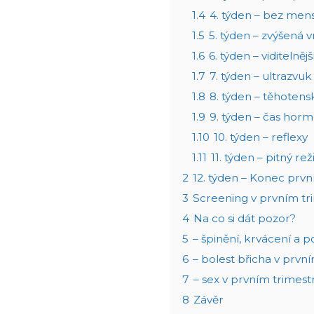
1.4
4. týden – bez men
1.5
5. týden – zvýšená 
1.6
6. týden – viditelněj
1.7
7. týden – ultrazvuk
1.8
8. týden – těhoten
1.9
9. týden – čas hor
1.10
10. týden – reflexy
1.11
11. týden – pitný re
2
12. týden – Konec prvn
3
Screening v prvním tr
4
Na co si dát pozor?
5
– špinění, krvácení a p
6
– bolest břicha v prvn
7
– sex v prvním trimest
8
Závěr