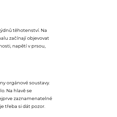
týdnů těhotenství. Na
alu začínají objevovat
osti, napětí v prsou,
hny orgánové soustavy.
lo. Na hlavě se
, nejprve zaznamenatelné
je třeba si dát pozor.