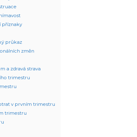
struace
vnímavost
ší příznaky
ský průkaz
monálních změn
žim a zdravá strava
ího trimestru
imestru
otrat v prvním trimestru
ím trimestru
ru