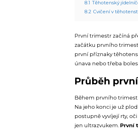
8.1
Těhotenský jídelní
8.2
Cvičení v těhotenst
První trimestr začíná 
začátku prvního trimest
první příznaky těhotenst
únava nebo třeba bolest
Průběh první
Během prvního trimestru
Na jeho konci je už plo
postupně vyvíjejí rty, o
jen ultrazvukem.
První 