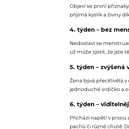
Objeví se první příznak
přijímá kyslík a živiny
4. týden – bez men
Nedostaví se menstruace
už může zjistit, že jste 
5. týden – zvýšená
Žena bývá přecitlivěl
jednoduché srdíčko a ob
6. týden – viditelně
Přichází napětí v prsou
pachů či různé chutě. D