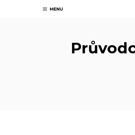
Přeskočit
MENU
na
obsah
Průvodc