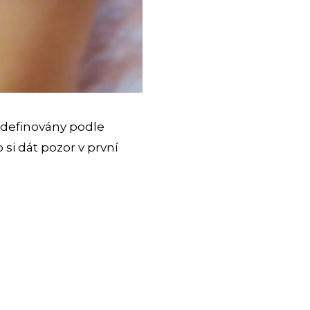
u definovány podle
 si dát pozor v první