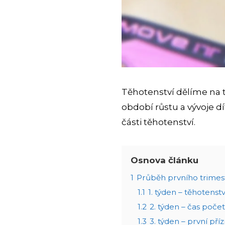
Těhotenství dělíme na t
období růstu a vývoje dí
části těhotenství.
Osnova článku
1
Průběh prvního trimes
1.1
1. týden – těhotenstv
1.2
2. týden – čas počet
1.3
3. týden – první pří