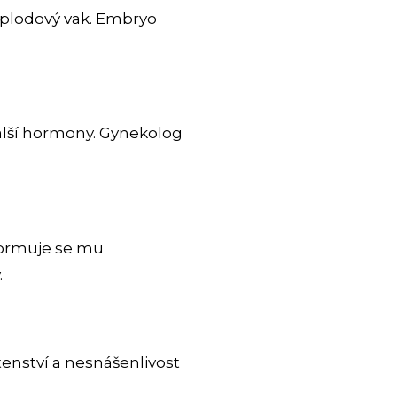
í plodový vak. Embryo
alší hormony. Gynekolog
formuje se mu
.
tenství a nesnášenlivost