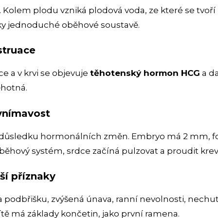
y. Kolem plodu vzniká plodová voda, ze které se tvoř
 díky jednoduché oběhové soustavě.
struace
 a v krvi se objevuje
těhotenský hormon HCG
a d
těhotná.
 vnímavost
á v důsledku hormonálních změn. Embryo má 2 mm, 
ěhový systém, srdce začíná pulzovat a proudit krev
jší příznaky
 a podbřišku, zvýšená únava, ranní nevolnosti, nechu
ítě má základy končetin, jako první ramena.