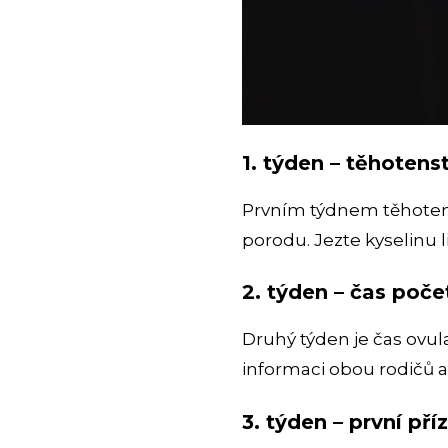
1. týden – těhotenst
Prvním týdnem těhotens
porodu. Jezte kyselinu l
2. týden – čas poče
Druhý týden je čas ovul
informaci obou rodičů a
3. týden – první pří