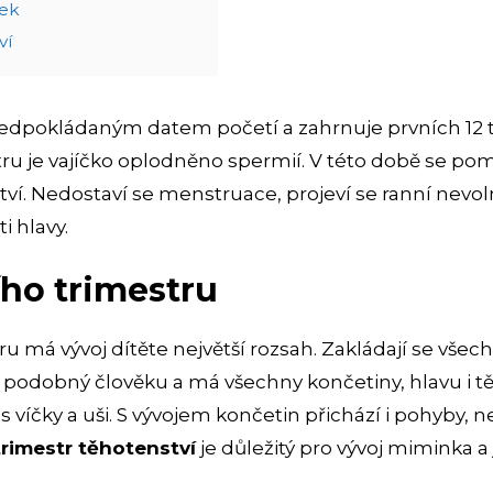
ček
ví
předpokládaným datem početí a zahrnuje prvních 12 
ru je vajíčko oplodněno spermií. V této době se pom
ví. Nedostaví se menstruace, projeví se ranní nevoln
i hlavy.
ho trimestru
 má vývoj dítěte největší rozsah. Zakládají se všec
d podobný člověku a má všechny končetiny, hlavu i tě
či s víčky a uši. S vývojem končetin přichází i pohyby
trimestr těhotenství
je důležitý pro vývoj miminka a 