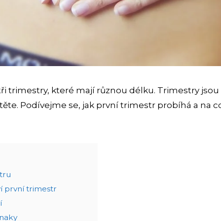
ři trimestry, které mají různou délku. Trimestry jso
těte. Podívejme se, jak první trimestr probíhá a na co
tru
í první trimestr
í
znaky