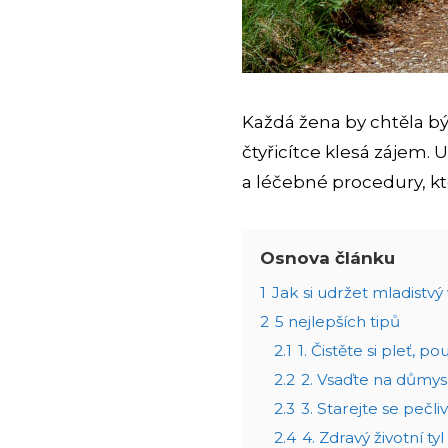
Každá žena by chtěla bý
čtyřicítce klesá zájem. 
a léčebné procedury, kt
Osnova článku
1
Jak si udržet mladistvý
2
5 nejlepších tipů
2.1
1. Čistěte si pleť,
2.2
2. Vsaďte na důmys
2.3
3. Starejte se pečli
2.4
4. Zdravý životní tyl