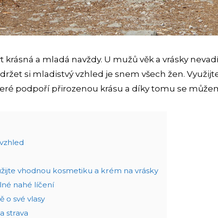
t krásná a mladá navždy. U mužů věk a vrásky nevadí
Udržet si mladistvý vzhled je snem všech žen. Využijte
eré podpoří přirozenou krásu a díky tomu se můžeme
 vzhled
 použijte vhodnou kosmetiku a krém na vrásky
lné nahé líčení
vě o své vlasy
 a strava