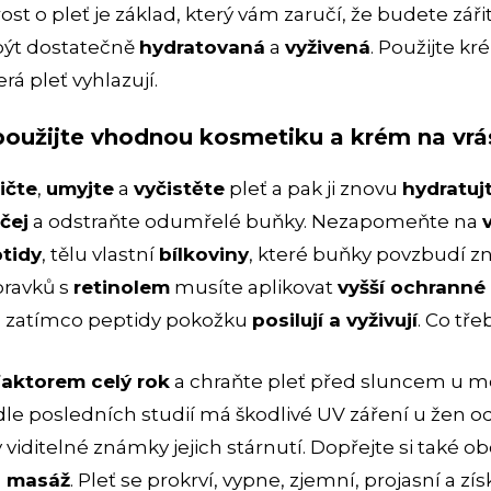
rost o pleť je základ, který vám zaručí, že budete z
 být dostatečně
hydratovaná
a
vyživená
. Použijte kr
rá pleť vyhlazují.
, použijte vhodnou kosmetiku a krém na vr
ičte
,
umyjte
a
vyčistěte
pleť a pak ji znovu
hydratuj
ičej
a odstraňte odumřelé buňky. Nezapomeňte na
tidy
, tělu vlastní
bílkoviny
, které buňky povzbudí z
pravků s
retinolem
musíte aplikovat
vyšší ochranné
, zatímco peptidy pokožku
posilují a vyživují
. Co tř
faktorem celý rok
a chraňte pleť před sluncem u mo
le posledních studií má škodlivé UV záření u žen od
iditelné známky jejich stárnutí. Dopřejte si také o
u masáž
. Pleť se prokrví, vypne, zjemní, projasní a zís