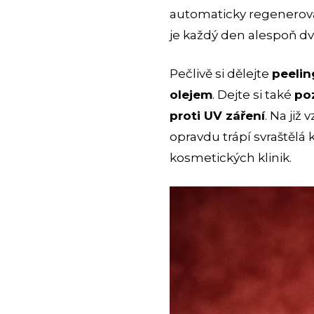
automaticky regenerovat
je každý den alespoň dva
Pečlivě si dělejte
peelin
olejem
. Dejte si také
po
proti UV záření
. Na již
opravdu trápí svraštělá
kosmetických klinik.