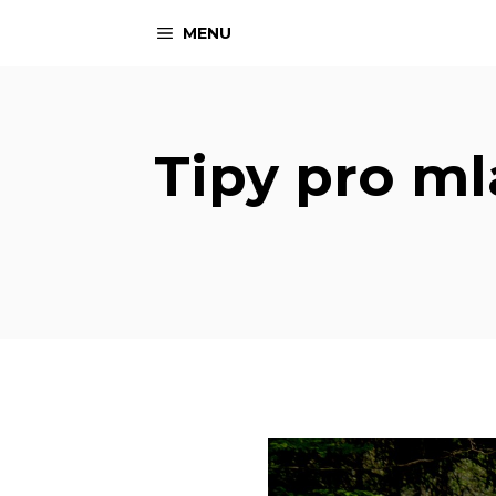
Přeskočit
MENU
na
obsah
Tipy pro ml