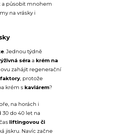
ářit a působit mnohem
émy na vrásky i
ásky
te
. Jednou týdně
výživná séra
a
krém na
novu zahájit regenerační
 faktory
, protože
eba krém s
kaviárem
?
ře, na horách i
 30 do 40 let na
bčas
liftingovou či
ká jiskru. Navíc začne