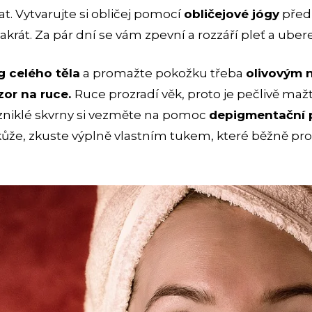
. Vytvarujte si obličej pomocí
obličejové jógy
před 
krát. Za pár dní se vám zpevní a rozzáří pleť a uberet
g celého těla
a promažte pokožku třeba
olivovým
zor na ruce.
Ruce prozradí věk, proto je pečlivě ma
 vzniklé skvrny si vezměte na pomoc
depigmentační 
 kůže, zkuste výplně vlastním tukem, které běžně pr