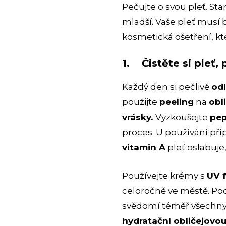
Pečujte o svou pleť. Sta
mladší. Vaše pleť musí
kosmetická ošetření, kte
1. Čistěte si pleť
Každý den si pečlivě
odl
použijte
peeling
na
obl
vrásky.
Vyzkoušejte
pep
proces. U používání pří
vitamin A
pleť oslabuje
Používejte krémy s
UV 
celoročně ve městě. Pod
svědomí téměř všechny v
hydratační obličejovo