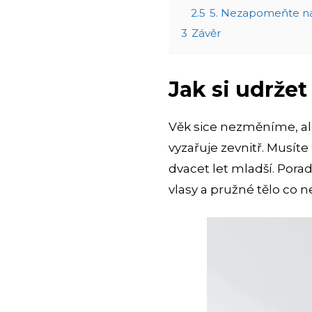
2.5
5. Nezapomeňte na
3
Závěr
Jak si udržet
Věk sice nezměníme, al
vyzařuje zevnitř. Musít
dvacet let mladší. Poradí
vlasy a pružné tělo co n