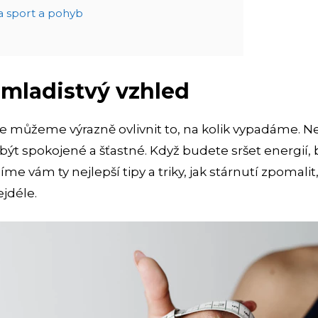
 sport a pohyb
 mladistvý vzhled
e můžeme výrazně ovlivnit to, na kolik vypadáme. 
e být spokojené a šťastné. Když budete sršet energií
me vám ty nejlepší tipy a triky, jak stárnutí zpomalit,
ejdéle.