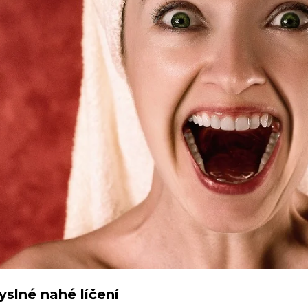
slné nahé líčení