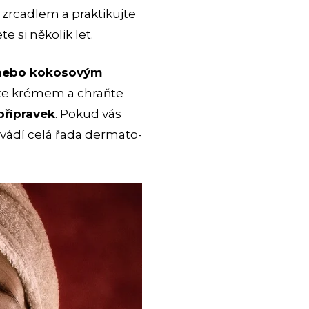
zrcadlem a praktikujte
e si několik let.
 nebo kokosovým
žte krémem a chraňte
přípravek
. Pokud vás
ovádí celá řada dermato-