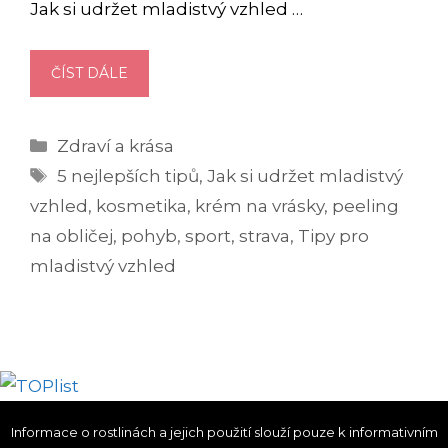
Jak si udržet mladistvý vzhled …
TIPY
ČÍST DÁLE
PRO
MLADISTVÝ
Rubriky
Zdraví a krása
VZHLED,
Štítky
KTERÉ
5 nejlepších tipů
,
Jak si udržet mladistvý
FUNGUJÍ!
vzhled
,
kosmetika
,
krém na vrásky
,
peeling
na obličej
,
pohyb
,
sport
,
strava
,
Tipy pro
mladistvý vzhled
Informace o rostlinách a jejich použití slouží pouze k informativním