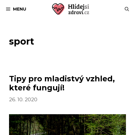
Přeskočit
MENU
na
obsah
sport
Tipy pro mladistvý vzhled,
které fungují!
26. 10. 2020