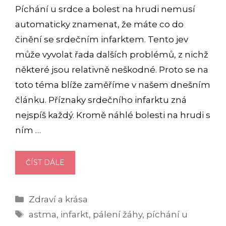
Píchání u srdce a bolest na hrudi nemusí
automaticky znamenat, že máte co do
činění se srdečním infarktem. Tento jev
může vyvolat řada dalších problémů, z nichž
některé jsou relativně neškodné. Proto se na
toto téma blíže zaměříme v našem dnešním
článku. Příznaky srdečního infarktu zná
nejspíš každý. Kromě náhlé bolesti na hrudi s
ním …
PÍCHÁNÍ
ČÍST DÁLE
U
SRDCE
Rubriky
Zdraví a krása
NEMUSÍ
Štítky
BÝT
astma
,
infarkt
,
pálení žáhy
,
píchání u
POUZE