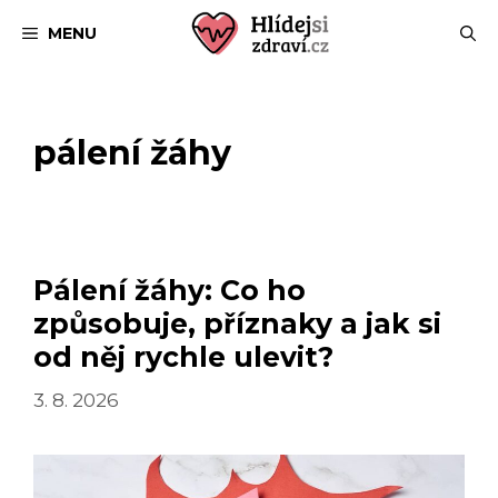
Přeskočit
MENU
na
obsah
pálení žáhy
Pálení žáhy: Co ho
způsobuje, příznaky a jak si
od něj rychle ulevit?
3. 8. 2026