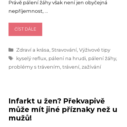
Právě pálení žáhy však není jen obyčejná
nepříjemnost, …
PÁLENÍ
ČÍST DÁLE
ŽÁHY:
CO
Rubriky
Zdraví a krása
,
Stravování
,
Výživové tipy
HO
Štítky
ZPŮSOBUJE,
kyselý reflux
,
pálení na hrudi
,
pálení žáhy
,
PŘÍZNAKY
problémy s trávením
,
trávení
,
zažívání
A
JAK
SI
OD
Infarkt u žen? Překvapivě
NĚJ
RYCHLE
může mít jiné příznaky než u
ULEVIT?
mužů!