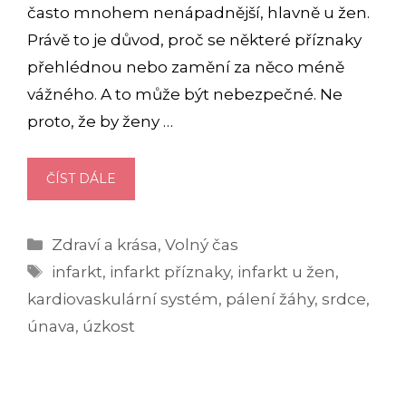
často mnohem nenápadnější, hlavně u žen.
Právě to je důvod, proč se některé příznaky
přehlédnou nebo zamění za něco méně
vážného. A to může být nebezpečné. Ne
proto, že by ženy …
INFARKT
ČÍST DÁLE
U
ŽEN?
Rubriky
Zdraví a krása
,
Volný čas
PŘEKVAPIVĚ
Štítky
MŮŽE
infarkt
,
infarkt příznaky
,
infarkt u žen
,
MÍT
kardiovaskulární systém
,
pálení žáhy
,
srdce
,
JINÉ
únava
,
úzkost
PŘÍZNAKY
NEŽ
U
MUŽŮ!