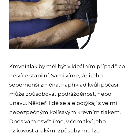
Krevní tlak by měl být v ideálním případě co
nejvíce stabilní. Sami víme, že i jeho
sebemenší změna, například kvůli počasí,
může způsobovat podrážděnost, nebo
únavu. Někteří lidé se ale potýkají s velmi
nebezpečným kolísavým krevním tlakem.
Dnes vám osvětlíme, v čem tkví jeho
rizikovost a jakými způsoby mu lze