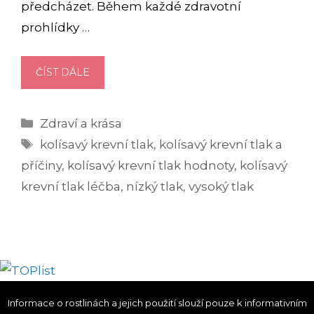
předcházet. Během každé zdravotní
prohlídky …
NEBEZPEČNÝ
ČÍST DÁLE
KOLÍSAVÝ
TLAK
Rubriky
Zdraví a krása
Štítky
kolísavý krevní tlak
,
kolísavý krevní tlak a
příčiny
,
kolísavý krevní tlak hodnoty
,
kolísavý
krevní tlak léčba
,
nízký tlak
,
vysoký tlak
Informace o rostlinách a jejich použití slouží pouze k informativním