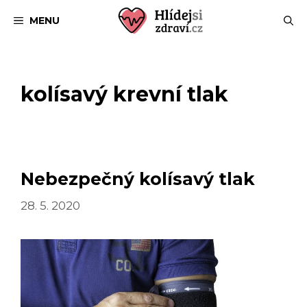
Přeskočit
MENU
na
obsah
kolísavý krevní tlak
Nebezpečný kolísavý tlak
28. 5. 2020