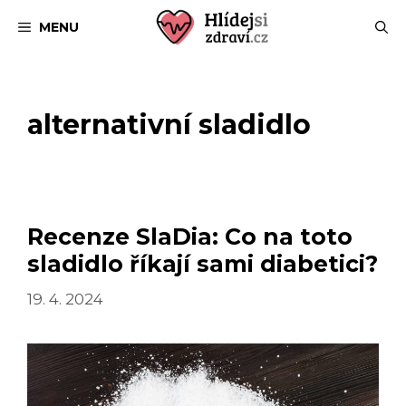
Přeskočit
MENU
na
obsah
alternativní sladidlo
Recenze SlaDia: Co na toto
sladidlo říkají sami diabetici?
19. 4. 2024