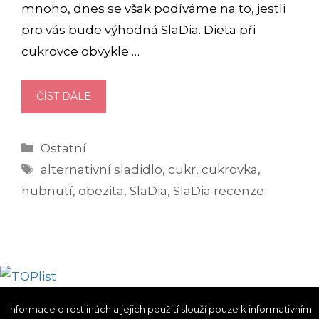
mnoho, dnes se však podíváme na to, jestli
pro vás bude výhodná SlaDia. Dieta při
cukrovce obvykle …
RECENZE
ČÍST DÁLE
SLADIA:
CO
Rubriky
Ostatní
NA
Štítky
TOTO
alternativní sladidlo
,
cukr
,
cukrovka
,
SLADIDLO
hubnutí
,
obezita
,
SlaDia
,
SlaDia recenze
ŘÍKAJÍ
SAMI
DIABETICI?
Informace o rostlinách a jejich použití slouží pouze k informativním