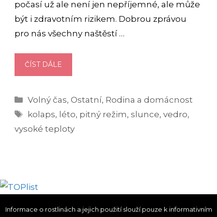
počasí už ale není jen nepříjemné, ale může
být i zdravotním rizikem. Dobrou zprávou
pro nás všechny naštěstí …
OCHRANA
ČÍST DÁLE
PŘED
EXTRÉMNĚ
Rubriky
Volný čas
,
Ostatní
,
Rodina a domácnost
VYSOKÝMI
Štítky
TEPLOTAMI:
kolaps
,
léto
,
pitný režim
,
slunce
,
vedro
,
MŮŽE
vysoké teploty
TO
VYŽADOVAT
I
CITELNOU
ZMĚNU
PITNÉHO
REŽIMU
Informace o rostlinách a jejich použití slouží pouze k informativním