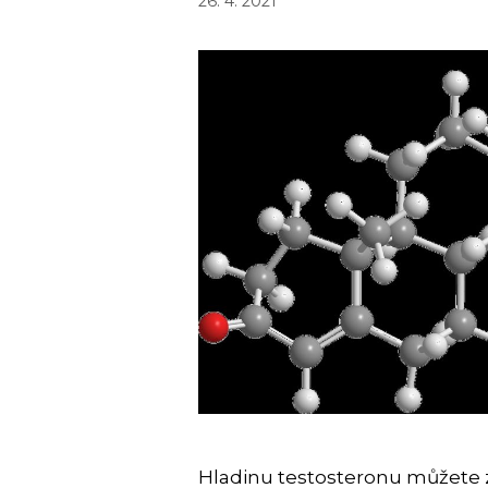
26. 4. 2021
Hladinu testosteronu můžete z