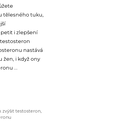
ůžete
tu tělesného tuku,
jší
etit i zlepšení
 testosteron
tosteronu nastává
u žen, i když ony
eronu …
k zvýšit testosteron
,
eronu