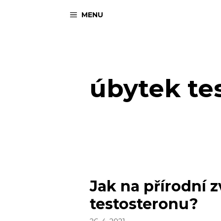
Přeskočit
MENU
na
obsah
úbytek te
Jak na přírodní 
testosteronu?