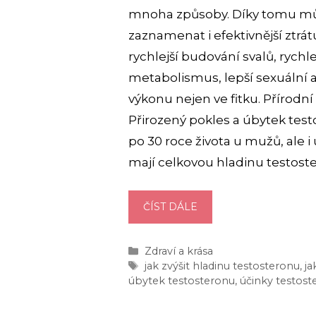
mnoha způsoby. Díky tomu m
zaznamenat i efektivnější ztrá
rychlejší budování svalů, rychle
metabolismus, lepší sexuální ap
výkonu nejen ve fitku. Přírodní
Přirozený pokles a úbytek tes
po 30 roce života u mužů, ale i 
mají celkovou hladinu testost
JAK
ČÍST DÁLE
NA
PŘÍRODNÍ
Rubriky
Zdraví a krása
ZVÝŠENÍ
Štítky
jak zvýšit hladinu testosteronu
,
ja
TESTOSTERONU?
úbytek testosteronu
,
účinky testost