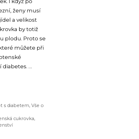
k. I když po
ezní, ženy musí
del a velikost
rovka by totiž
u plodu. Proto se
které můžete při
hotenské
í diabetes. …
ot s diabetem
,
Vše o
enská cukrovka
,
enství