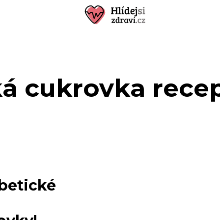
á cukrovka rece
abetické