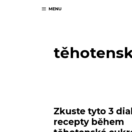
Přeskočit
MENU
na
obsah
těhotensk
Zkuste tyto 3 di
recepty během