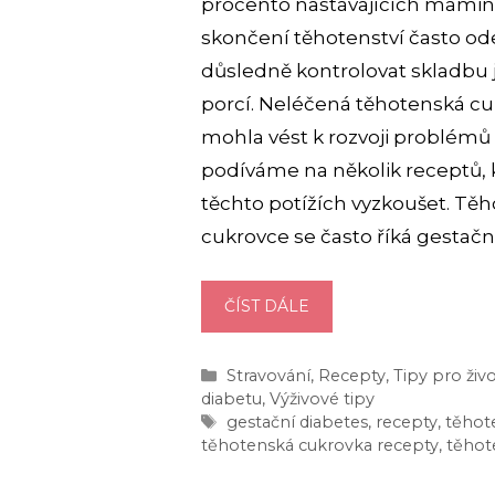
procento nastávajících mamine
skončení těhotenství často od
důsledně kontrolovat skladbu jí
porcí. Neléčená těhotenská cuk
mohla vést k rozvoji problémů 
podíváme na několik receptů, 
těchto potížích vyzkoušet. Tě
cukrovce se často říká gestačn
ZKUSTE
ČÍST DÁLE
TYTO
3
Rubriky
Stravování
,
Recepty
,
Tipy pro živ
DIABETICKÉ
diabetu
,
Výživové tipy
RECEPTY
Štítky
gestační diabetes
,
recepty
,
těhot
BĚHEM
těhotenská cukrovka recepty
,
těhot
TĚHOTENSKÉ