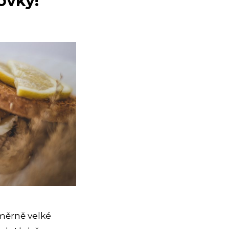
ovky!
měrně velké