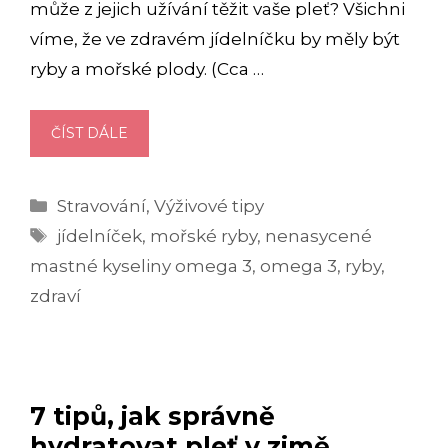
může z jejich užívání těžit vaše pleť? Všichni
víme, že ve zdravém jídelníčku by měly být
ryby a mořské plody. (Cca …
OMEGA
ČÍST DÁLE
3:
PROČ
Rubriky
Stravování
,
Výživové tipy
MAJÍ
Štítky
NEPOSTRADATELNÉ
jídelníček
,
mořské ryby
,
nenasycené
ÚČINKY
mastné kyseliny omega 3
,
omega 3
,
ryby
,
NA
zdraví
ZDRAVÍ?
7 tipů, jak správně
hydratovat pleť v zimě