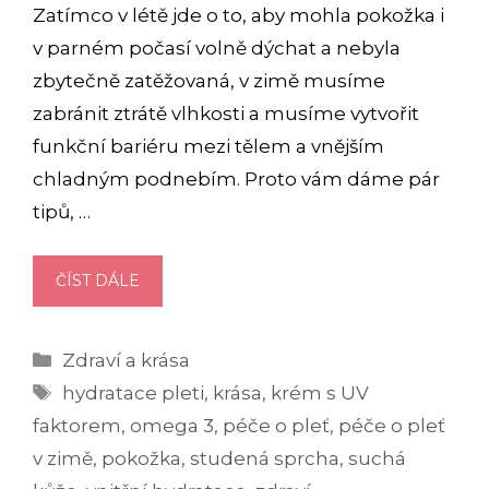
Zatímco v létě jde o to, aby mohla pokožka i
v parném počasí volně dýchat a nebyla
zbytečně zatěžovaná, v zimě musíme
zabránit ztrátě vlhkosti a musíme vytvořit
funkční bariéru mezi tělem a vnějším
chladným podnebím. Proto vám dáme pár
tipů, …
7
ČÍST DÁLE
TIPŮ,
JAK
Rubriky
Zdraví a krása
SPRÁVNĚ
Štítky
HYDRATOVAT
hydratace pleti
,
krása
,
krém s UV
PLEŤ
faktorem
,
omega 3
,
péče o pleť
,
péče o pleť
V
v zimě
,
pokožka
,
studená sprcha
,
suchá
ZIMĚ