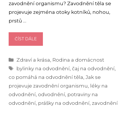
zavodnění organismu? Zavodnění těla se
projevuje zejména otoky kotníků, nohou,
prstů …
JAK
ČÍST DÁLE
NA
ODVODNĚNÍ
Rubriky
Zdraví a krása
,
Rodina a domácnost
ORGANISMU?
Štítky
bylinky na odvodnění
,
čaj na odvodnění
,
co pomáhá na odvodnění těla
,
Jak se
projevuje zavodnění organismu
,
léky na
odvodnění
,
odvodnění
,
potraviny na
odvodnění
,
prášky na odvodnění
,
zavodnění