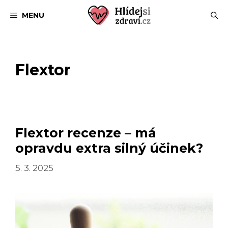
Přeskočit
MENU
na
obsah
Flextor
Flextor recenze – má
opravdu extra silný účinek?
5. 3. 2025