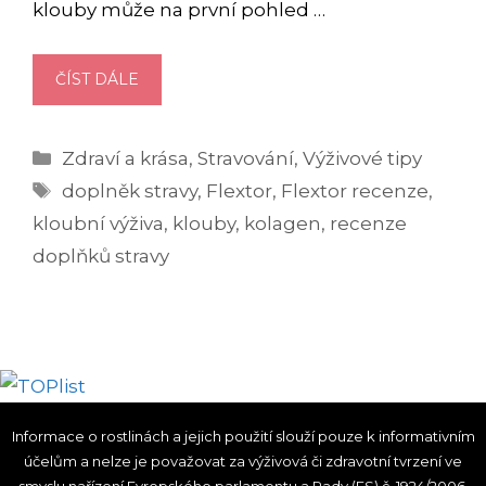
klouby může na první pohled …
FLEXTOR
ČÍST DÁLE
RECENZE
–
Rubriky
Zdraví a krása
,
Stravování
,
Výživové tipy
MÁ
Štítky
OPRAVDU
doplněk stravy
,
Flextor
,
Flextor recenze
,
EXTRA
kloubní výživa
,
klouby
,
kolagen
,
recenze
SILNÝ
doplňků stravy
ÚČINEK?
Informace o rostlinách a jejich použití slouží pouze k informativním
účelům a nelze je považovat za výživová či zdravotní tvrzení ve
smyslu nařízení Evropského parlamentu a Rady (ES) č. 1924/2006.