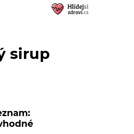
 sirup
seznam:
 vhodné