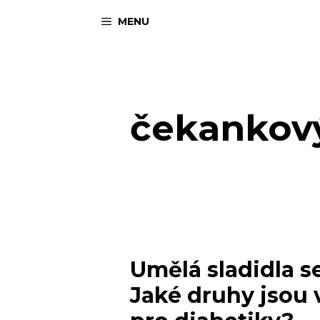
Přeskočit
MENU
na
obsah
čekankový
Umělá sladidla 
Jaké druhy jsou