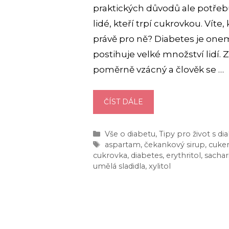
praktických důvodů ale potřebuj
lidé, kteří trpí cukrovkou. Víte
právě pro ně? Diabetes je one
postihuje velké množství lidí. Z
poměrně vzácný a člověk se …
UMĚLÁ
ČÍST DÁLE
SLADIDLA
SEZNAM:
Rubriky
Vše o diabetu
,
Tipy pro život s d
JAKÉ
Štítky
aspartam
,
čekankový sirup
,
cuke
DRUHY
cukrovka
,
diabetes
,
erythritol
,
sachar
JSOU
umělá sladidla
,
xylitol
VHODNÉ
PRO
DIABETIKY?