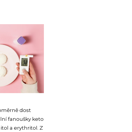
poměrně dost
lní fanoušky keto
ol a erythritol. Z