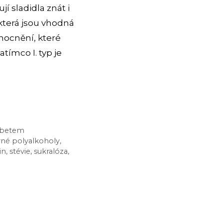
í sladidla znát i
, která jsou vhodná
mocnění, které
atímco I. typ je
iabetem
rné polyalkoholy
,
in
,
stévie
,
sukralóza
,