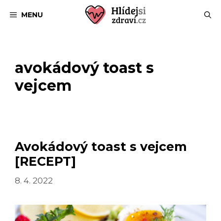
Přeskočit
MENU
na
obsah
avokádový toast s
vejcem
Avokádový toast s vejcem
[RECEPT]
8. 4. 2022