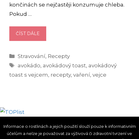
končinách se nejčastěji konzumuje chleba.
Pokud …
AVOKÁDOVÝ
ČÍST DÁLE
TOAST
S
Rubriky
Stravování
,
Recepty
VEJCEM
Štítky
[RECEPT]
avokádo
,
avokádový toast
,
avokádový
toast s vejcem
,
recepty
,
vaření
,
vejce
Informace o rostlinách a jejich použití slouží pouze k informativním
účelům a nelze je považovat za výživová či zdravotní tvrzení ve