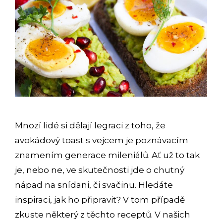
Mnozí lidé si dělají legraci z toho, že
avokádový toast s vejcem je poznávacím
znamením generace mileniálů. Ať už to tak
je, nebo ne, ve skutečnosti jde o chutný
nápad na snídani, či svačinu. Hledáte
inspiraci, jak ho připravit? V tom případě
zkuste některý z těchto receptů. V našich