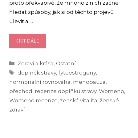
proto překvapivé, že mnoho z nich začne
hledat způsoby, jak si od těchto projevů
ulevit a …
JAK
ČÍST DÁLE
FUNGUJE
WOMENO
Rubriky
Zdraví a krása
,
Ostatní
PŘI
Štítky
PŘÍZNACÍCH
doplněk stravy
,
fytoestrogeny
,
MENOPAUZY?
hormonální rovnováha
,
menopauza
,
(RECENZE)
přechod
,
recenze doplňků stravy
,
Womeno
,
Womeno recenze
,
ženská vitalita
,
ženské
zdraví