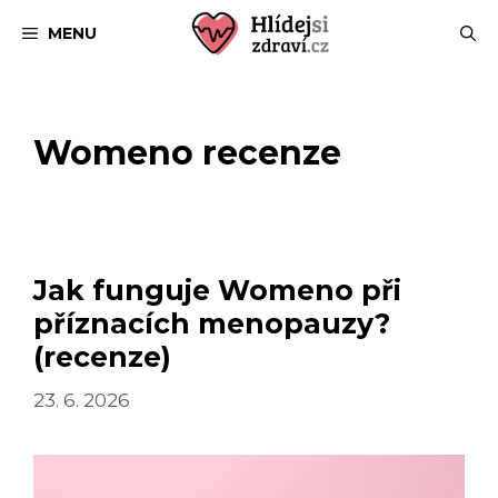
Přeskočit
MENU
na
obsah
Womeno recenze
Jak funguje Womeno při
příznacích menopauzy?
(recenze)
23. 6. 2026