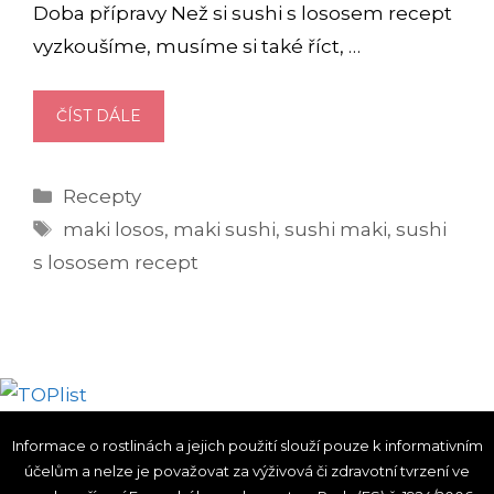
Doba přípravy Než si sushi s lososem recept
vyzkoušíme, musíme si také říct, …
JAK
ČÍST DÁLE
NA
MAKI
Rubriky
Recepty
SUSHI
Štítky
S
maki losos
,
maki sushi
,
sushi maki
,
sushi
LOSOSEM?
s lososem recept
Informace o rostlinách a jejich použití slouží pouze k informativním
účelům a nelze je považovat za výživová či zdravotní tvrzení ve