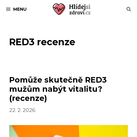
Přeskočit
MENU
na
obsah
RED3 recenze
Pomůže skutečně RED3
mužům nabýt vitalitu?
(recenze)
22. 2. 2026