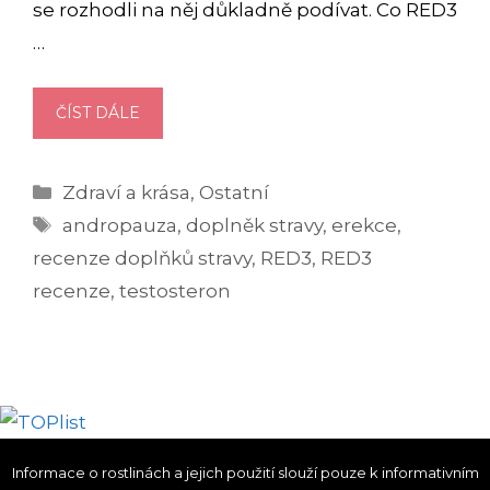
se rozhodli na něj důkladně podívat. Co RED3
…
POMŮŽE
ČÍST DÁLE
SKUTEČNĚ
RED3
Rubriky
Zdraví a krása
,
Ostatní
MUŽŮM
Štítky
NABÝT
andropauza
,
doplněk stravy
,
erekce
,
VITALITU?
recenze doplňků stravy
,
RED3
,
RED3
(RECENZE)
recenze
,
testosteron
Informace o rostlinách a jejich použití slouží pouze k informativním