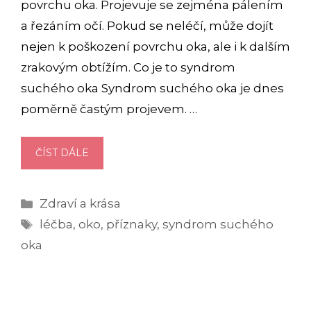
povrchu oka. Projevuje se zejména pálením
a řezáním očí. Pokud se neléčí, může dojít
nejen k poškození povrchu oka, ale i k dalším
zrakovým obtížím. Co je to syndrom
suchého oka Syndrom suchého oka je dnes
poměrně častým projevem. …
SYNDROM
ČÍST DÁLE
SUCHÉHO
OKA:
Rubriky
Zdraví a krása
PŘÍZNAKY
Štítky
A
léčba
,
oko
,
příznaky
,
syndrom suchého
LÉČBA
oka