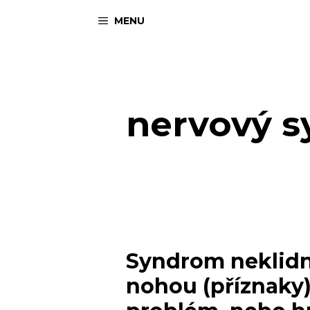
Přeskočit
MENU
na
obsah
nervový 
Syndrom neklid
nohou (příznaky)