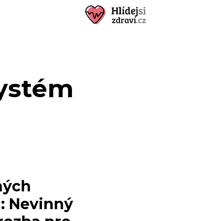
systém
ných
: Nevinný