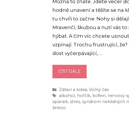
Možná to znáte. Jdete večer do
hodně unavení a těšíte se na kl
tu chvíli to začne. Nohy si dělají
Mravenčí, škubou a nutí vás to 
hýbat. A čím víc chcete usnout
vzpínají. Trochu frustrující, že
dost vyčerpávající, …
SYNDROM
ČÍST DÁLE
NEKLIDNÝCH
NOHOU
Rubriky
Zdraví a krása
,
Volný čas
(PŘÍZNAKY):
Štítky
alkohol
,
hořčík
,
kofein
,
nervový 
NEVINNÝ
spánek
,
stres
,
syndrom neklidných 
PROBLÉM,
železo
NEBO
HROZBA
PRO