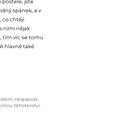
 postele, jste
idný spánek, a v
, co chtějí.
s nimi nějak
, tím víc se tomu
? A hlavně také
systém
,
nespavost
,
nohou
,
těhotenství
,