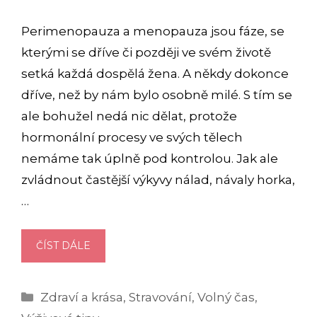
Perimenopauza a menopauza jsou fáze, se
kterými se dříve či později ve svém životě
setká každá dospělá žena. A někdy dokonce
dříve, než by nám bylo osobně milé. S tím se
ale bohužel nedá nic dělat, protože
hormonální procesy ve svých tělech
nemáme tak úplně pod kontrolou. Jak ale
zvládnout častější výkyvy nálad, návaly horka,
…
MENOXIN
ČÍST DÁLE
A
MENOPAUZA:
Rubriky
Zdraví a krása
,
Stravování
,
Volný čas
,
OPRAVDU
VÁM