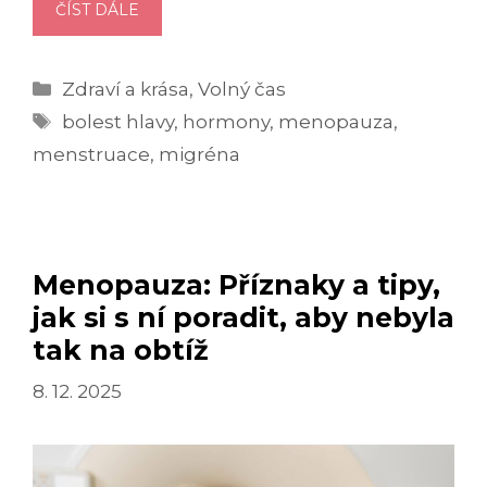
MIGRÉNA:
ČÍST DÁLE
PŘÍZNAKY,
PŘÍČINY
Rubriky
Zdraví a krása
,
Volný čas
A
Štítky
TIPY
bolest hlavy
,
hormony
,
menopauza
,
NA
menstruace
,
migréna
RYCHLOU
ÚLEVU
Menopauza: Příznaky a tipy,
jak si s ní poradit, aby nebyla
tak na obtíž
8. 12. 2025