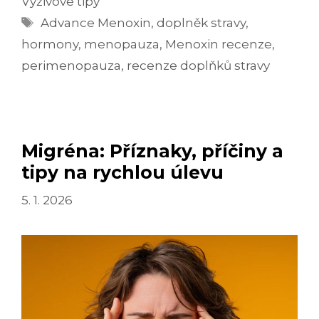
Výživové tipy
POMŮŽE?
Štítky
Advance Menoxin
,
doplněk stravy
,
(RECENZE)
hormony
,
menopauza
,
Menoxin recenze
,
perimenopauza
,
recenze doplňků stravy
Migréna: Příznaky, příčiny a
tipy na rychlou úlevu
5. 1. 2026