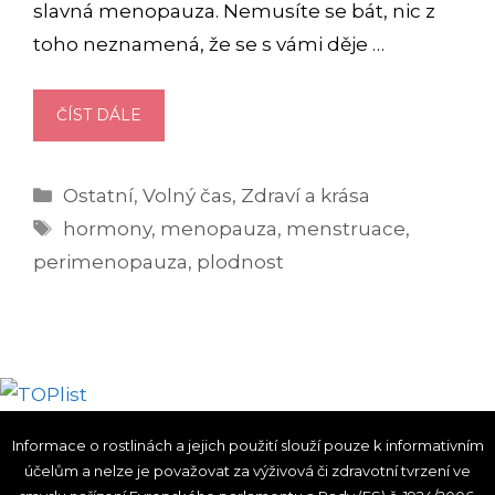
slavná menopauza. Nemusíte se bát, nic z
toho neznamená, že se s vámi děje …
MENOPAUZA:
ČÍST DÁLE
PŘÍZNAKY
A
Rubriky
Ostatní
,
Volný čas
,
Zdraví a krása
TIPY,
Štítky
JAK
hormony
,
menopauza
,
menstruace
,
SI
perimenopauza
,
plodnost
S
NÍ
PORADIT,
ABY
NEBYLA
TAK
NA
Informace o rostlinách a jejich použití slouží pouze k informativním
účelům a nelze je považovat za výživová či zdravotní tvrzení ve
OBTÍŽ