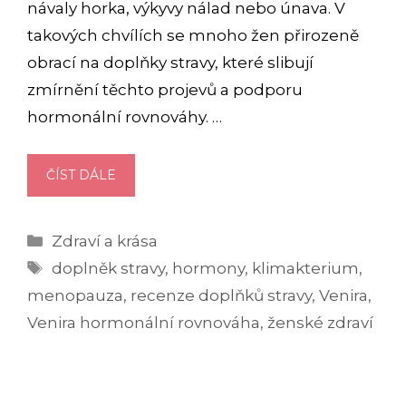
návaly horka, výkyvy nálad nebo únava. V
takových chvílích se mnoho žen přirozeně
obrací na doplňky stravy, které slibují
zmírnění těchto projevů a podporu
hormonální rovnováhy. …
VENIRA
ČÍST DÁLE
NA
HORMONÁLNÍ
Rubriky
Zdraví a krása
ROVNOVÁHU:
Štítky
JAKÉ
doplněk stravy
,
hormony
,
klimakterium
,
JSOU
menopauza
,
recenze doplňků stravy
,
Venira
,
ZKUŠENOSTI
Venira hormonální rovnováha
,
ženské zdraví
S
UŽÍVÁNÍM?
(RECENZE)