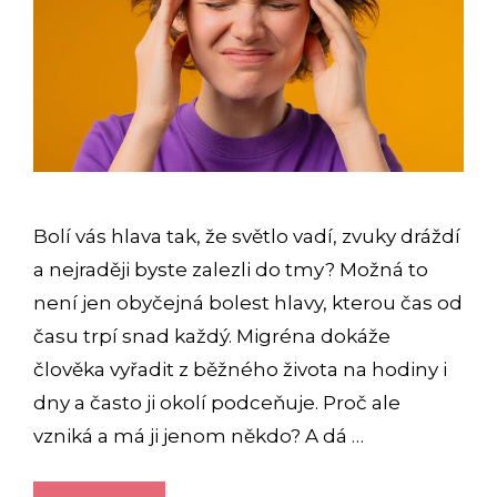
Bolí vás hlava tak, že světlo vadí, zvuky dráždí
a nejraději byste zalezli do tmy? Možná to
není jen obyčejná bolest hlavy, kterou čas od
času trpí snad každý. Migréna dokáže
člověka vyřadit z běžného života na hodiny i
dny a často ji okolí podceňuje. Proč ale
vzniká a má ji jenom někdo? A dá …