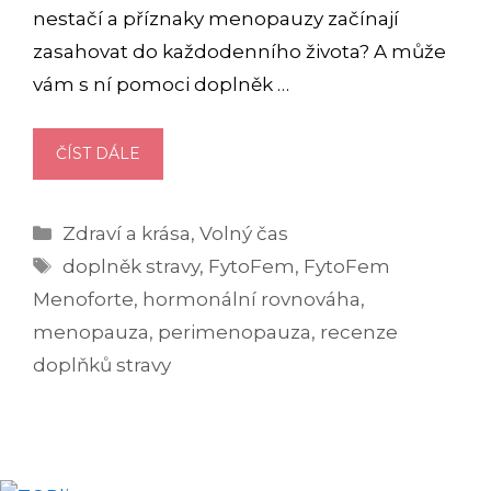
nestačí a příznaky menopauzy začínají
zasahovat do každodenního života? A může
vám s ní pomoci doplněk …
FYTOFEM
ČÍST DÁLE
MENOFORTE
(RECENZE):
Rubriky
Zdraví a krása
,
Volný čas
MÁ
Štítky
EFEKT
doplněk stravy
,
FytoFem
,
FytoFem
PŘI
Menoforte
,
hormonální rovnováha
,
MENOPAUZE?
menopauza
,
perimenopauza
,
recenze
doplňků stravy