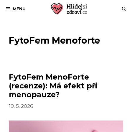
Přeskočit
MENU
na
obsah
FytoFem Menoforte
FytoFem MenoForte
(recenze): Má efekt při
menopauze?
19. 5. 2026